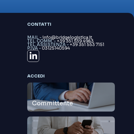
CONTATTI
MAIL -
info@bridgelogistica.it
TEL. COMM. -
+39 351 559 4963
TEL. ASSISTENZA -
+39 351 553 7151
P.IVA -
03125140594
ACCEDI
Committente