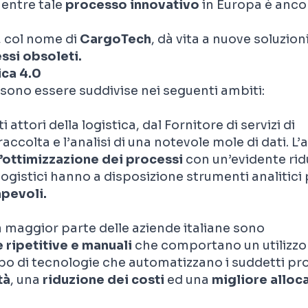
entre
tale
processo innovativo
in
Europa
è
ancor
, col nome di
CargoTech
, dà vita a nuove soluzion
essi obsoleti.
ica 4.0
ssono essere suddivise nei seguenti ambiti
:
i attori della logistica, dal
F
ornitore di servizi di
ccolta e l’analisi di una notevole mole di dati. L’a
’ottimizzazione dei processi
con un’evidente rid
 logistici hanno a disposizione strumenti analitici
pevoli.
a maggior parte delle aziende italiane sono
 ripetitive e manuali
che comportano un utilizz
po di tecnologie che automatizzano i suddetti pr
tà
, una
riduzione dei costi
ed una
migliore alloc