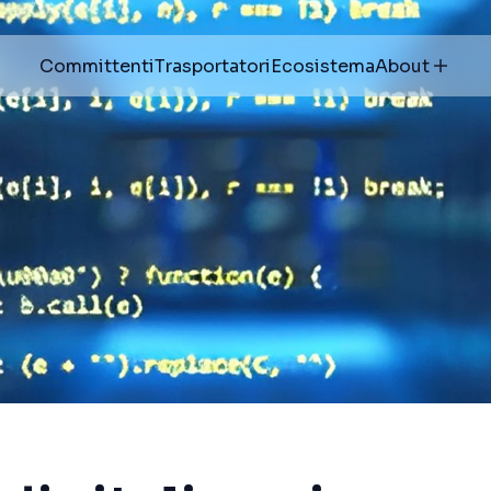
Committenti
Trasportatori
Ecosistema
About