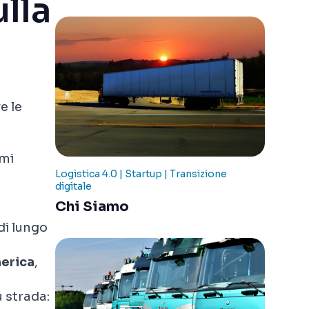
ulla
e le
emi
Logistica 4.0 | Startup | Transizione
digitale
Chi Siamo
o
di lungo
merica
,
u
strada: