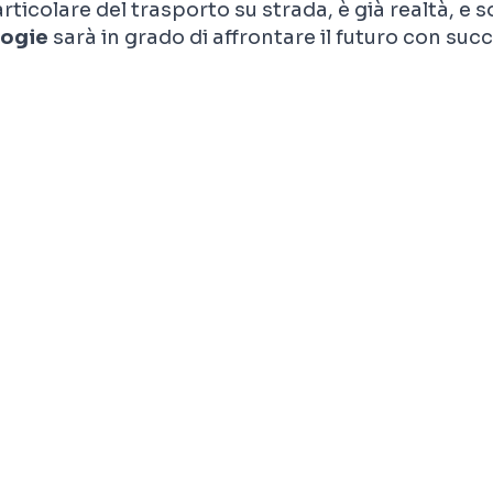
particolare del trasporto su strada, è già realtà, e s
logie
sarà in grado di affrontare il futuro con suc