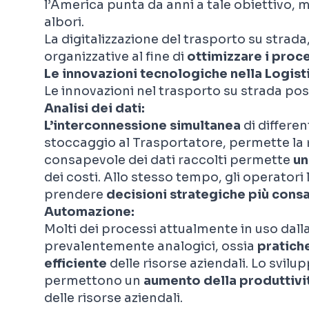
l’America punta da anni a
tale obiettivo
,
m
albori.
La digitalizzazione del trasporto su strada
organizzative
al fine di
ottimizzare i proc
Le innovazioni tecnologiche nella Logist
Le innovazioni nel trasporto su strada po
Analisi dei dati:
L’interconnessione simultanea
di different
stoccaggio al
T
rasportatore, permette la ra
consapevole dei dati raccolti permette
un
dei costi. Allo stesso tempo, gli operatori
prendere
decisioni strategiche più
consa
Automazione:
Molti dei processi attualmente in uso dall
prevalentemente analogici,
ossia
pratiche
efficiente
delle risorse aziendali.
Lo svilup
permettono un
aumento della produttivi
delle risorse aziendali.