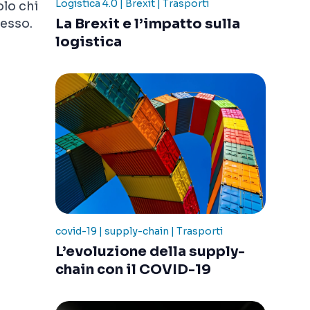
Logistica 4.0 | Brexit | Trasporti
olo chi
La Brexit e l’impatto sulla
cesso.
logistica
covid-19 | supply-chain | Trasporti
L’evoluzione della supply-
chain con il COVID-19