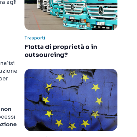
a agli
i
Trasporti
Flotta di proprietà o in
outsourcing?
nalisi
uzione
 per
o
non
ocessi
azione