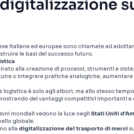
digitalizzazione s
ese italiane ed europee sono chiamate ad adottar
truire le basi del successo futuro.
istica
irato alla creazione di processi, strumenti e sist
tuire o integrare pratiche analogiche, aumentare
a logistica è solo agli albori, ma allo stesso temp
imostrando dei vantaggi competitivi importanti e 
oni mondiali vedono la luce negli
Stati Uniti d’A
ello globale.
no alla
digitalizzazione del
trasporto di
merci
s